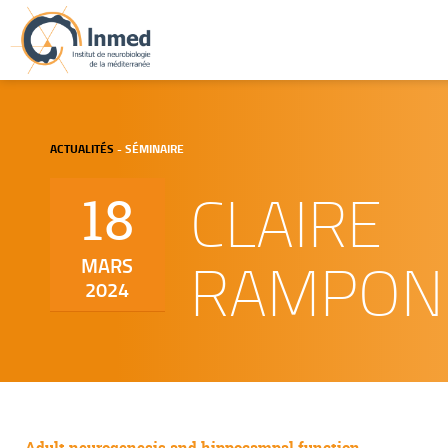
ACTUALITÉS
- SÉMINAIRE
CLAIRE
18
RAMPON
MARS
2024
Adult neurogenesis and hippocampal function