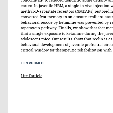
concomitant to reduced dendritic spine density an
cortex. In juvenile HRM, a single in vivo injection
methyl-D-aspartate receptors (NMDARs) restored no
converted fear memory to an erasure-resilient state
behavioral rescue by ketamine was prevented by ra
rapamycin pathway. Finally, we show that fear me
that a single exposure to ketamine during the juve
adolescent mice. Our results show that reelin is es
behavioral development of juvenile prefrontal circ
critical window for therapeutic rehabilitation wi
LIEN PUBMED
Lire l'article