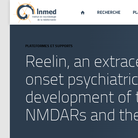
RECHERCHE
PL

PLATEFORMES ET SUPPORTS
Reelin, an extrace
onset psychiatric
development of t
NMDARs and the