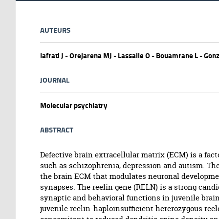
AUTEURS
Iafrati J - Orejarena MJ - Lassalle O - Bouamrane L - Go
JOURNAL
Molecular psychiatry
ABSTRACT
Defective brain extracellular matrix (ECM) is a fact
such as schizophrenia, depression and autism. The 
the brain ECM that modulates neuronal development
synapses. The reelin gene (RELN) is a strong candid
synaptic and behavioral functions in juvenile brain
juvenile reelin-haploinsufficient heterozygous ree