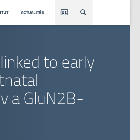


ITUT
ACTUALITÉS
linked to early
tnatal
 via GluN2B-