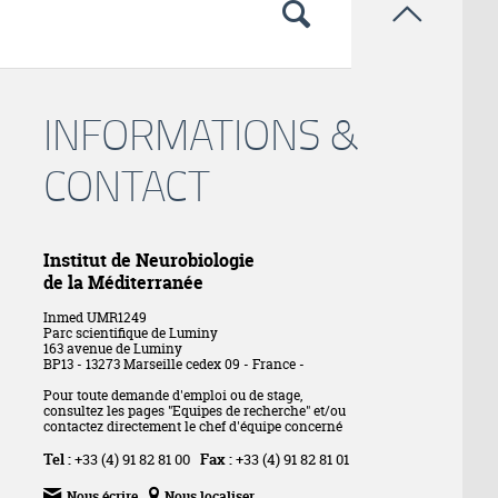

INFORMATIONS &
CONTACT
Institut de Neurobiologie
de la Méditerranée
Inmed UMR1249
Parc scientifique de Luminy
163 avenue de Luminy
BP13 - 13273 Marseille cedex 09 - France -
Pour toute demande d'emploi ou de stage,
consultez les pages "Equipes de recherche" et/ou
contactez directement le chef d'équipe concerné
Tel :
+33 (4) 91 82 81 00
Fax :
+33 (4) 91 82 81 01


Nous écrire
Nous localiser