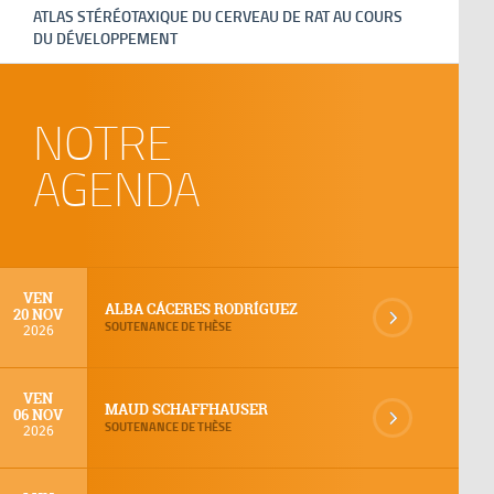
ATLAS STÉRÉOTAXIQUE DU CERVEAU DE RAT AU COURS
DU DÉVELOPPEMENT
NOTRE
AGENDA
VEN
ALBA CÁCERES RODRÍGUEZ
20 NOV
SOUTENANCE DE THÈSE
2026
VEN
MAUD SCHAFFHAUSER
06 NOV
SOUTENANCE DE THÈSE
2026