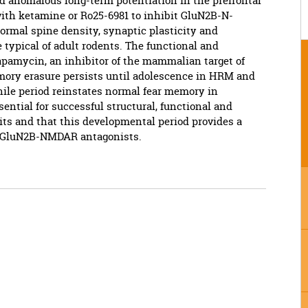
d anomalous long-term potentiation in the prefrontal
 with ketamine or Ro25-6981 to inhibit GluN2B-N-
rmal spine density, synaptic plasticity and
 typical of adult rodents. The functional and
pamycin, an inhibitor of the mammalian target of
mory erasure persists until adolescence in HRM and
nile period reinstates normal fear memory in
sential for successful structural, functional and
uits and that this developmental period provides a
th GluN2B-NMDAR antagonists.