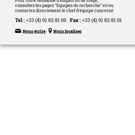
Pour toute demande d'emploi ou de stage,
consultez les pages "Equipes de recherche" et/ou
contactez directement le chef d'équipe concerné
Tel :
+33 (4) 91 82 81 00
Fax :
+33 (4) 91 82 81 01


Nous écrire
Nous localiser