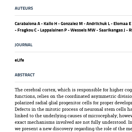
AUTEURS
Carabalona A - Kallo H - Gonzalez M - Andriichuk L - Elomaa E 
- Fragkou C - Lappalainen P - Wessels MW - Saarikangas J - R
JOURNAL
eLife
ABSTRACT
The cerebral cortex, which is responsible for higher cog
functions, relies on the coordinated asymmetric divisio
polarized radial glial progenitor cells for proper develo
Defects in the mitotic process of neuronal stem cells h
linked to the underlying causes of microcephaly; howev
exact mechanisms involved are not fully understood. In
we present a new discovery regarding the role of the 