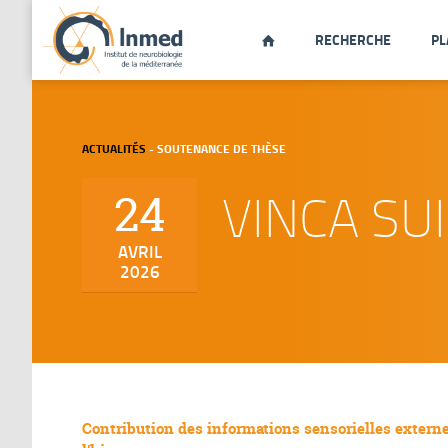
RECHERCHE
PL

ACTUALITÉS
- SOUTENANCE DE THÈSE
VINCA SU
24
AVRIL
2026
Contribution des informations sensorielles externes 