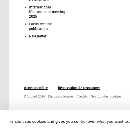
International
Neuroscience meeting –
2025
Focus sur une
publication
Newsletter
Accés membre
Réservation de ressources
© Inmed 2026
Mentions légales
Crédits
Gestion des cookies
This site uses cookies and gives you control over what you want to 