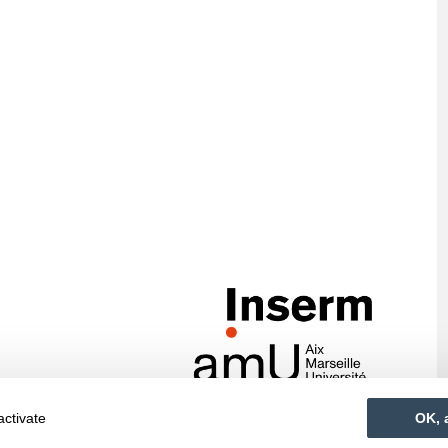
activate
OK, 