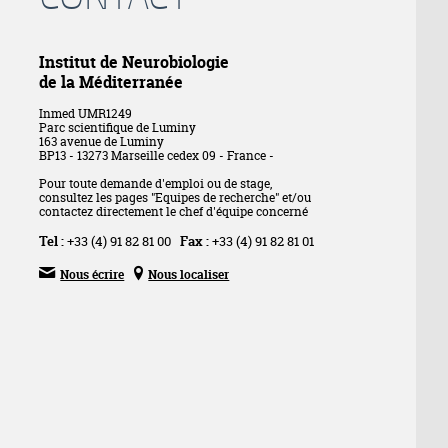
Institut de Neurobiologie
de la Méditerranée
Inmed UMR1249
Parc scientifique de Luminy
163 avenue de Luminy
BP13 - 13273 Marseille cedex 09 - France -
Pour toute demande d'emploi ou de stage,
consultez les pages "Equipes de recherche" et/ou
contactez directement le chef d'équipe concerné
Tel :
+33 (4) 91 82 81 00
Fax :
+33 (4) 91 82 81 01


Nous écrire
Nous localiser