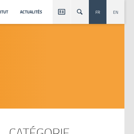


ITUT
ACTUALITÉS
FR
EN
CATÉGORIE