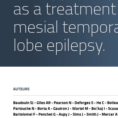
as a treatment
mesial tempora
lobe epilepsy.
AUTEURS
Baudouin SJ - Giles AR - Pearson N - Deforges S - He C - Boilea
Partouche N - Borta A - Gautron J - Wartel M - Bočkaj I - Scava
Bartolomei F - Penchet G - Aupy J - Sims J - Smith J - Mercer A