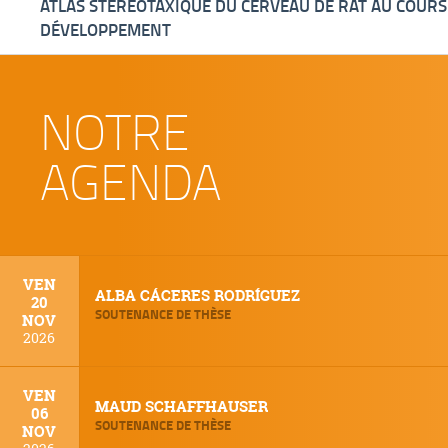
ATLAS STÉRÉOTAXIQUE DU CERVEAU DE RAT AU COURS
DÉVELOPPEMENT
NOTRE
AGENDA
VEN
ALBA CÁCERES RODRÍGUEZ
20
SOUTENANCE DE THÈSE
NOV
2026
VEN
MAUD SCHAFFHAUSER
06
SOUTENANCE DE THÈSE
NOV