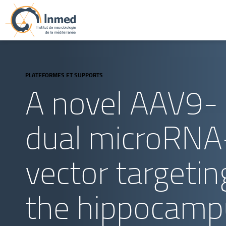
PLATEFORMES ET SUPPORTS
A novel AAV9-
dual microRNA
vector targetin
the hippocamp