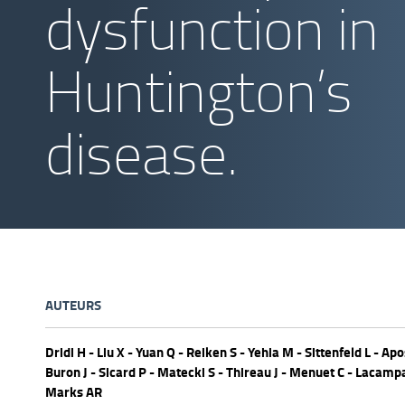
dysfunction in
Huntington’s
disease.
AUTEURS
Dridi H - Liu X - Yuan Q - Reiken S - Yehia M - Sittenfeld L - Apo
Buron J - Sicard P - Matecki S - Thireau J - Menuet C - Lacamp
Marks AR