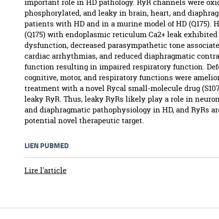
important role in HD pathology. RyR channels were oxi
phosphorylated, and leaky in brain, heart, and diaphra
patients with HD and in a murine model of HD (Q175). 
(Q175) with endoplasmic reticulum Ca2+ leak exhibited
dysfunction, decreased parasympathetic tone associat
cardiac arrhythmias, and reduced diaphragmatic contra
function resulting in impaired respiratory function. Def
cognitive, motor, and respiratory functions were amelio
treatment with a novel Rycal small-molecule drug (S107)
leaky RyR. Thus, leaky RyRs likely play a role in neuron
and diaphragmatic pathophysiology in HD, and RyRs ar
potential novel therapeutic target.
LIEN PUBMED
Lire l'article