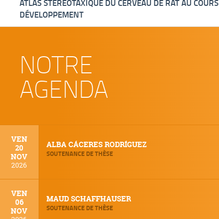
ATLAS STÉRÉOTAXIQUE DU CERVEAU DE RAT AU COURS
DÉVELOPPEMENT
NOTRE
AGENDA
VEN
ALBA CÁCERES RODRÍGUEZ
20
SOUTENANCE DE THÈSE
NOV
2026
VEN
MAUD SCHAFFHAUSER
06
SOUTENANCE DE THÈSE
NOV