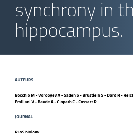
synchrony in t
hippocampus.
AUTEURS
Bocchio M - Vorobyev A - Sadeh S - Brustlein S - Dard R - Reic
Emiliani V - Baude A - Clopath C - Cossart R
JOURNAL
PLoS biology