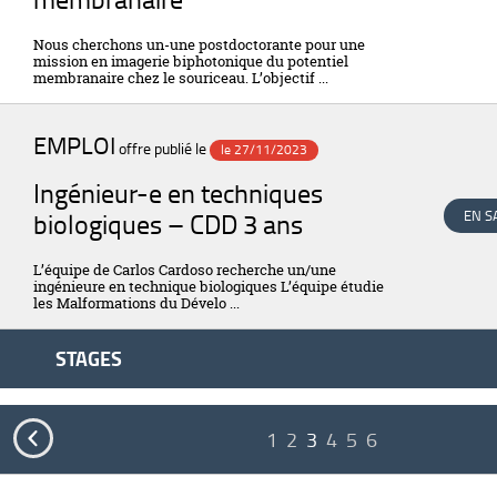
Nous cherchons un-une postdoctorante pour une
mission en imagerie biphotonique du potentiel
membranaire chez le souriceau. L’objectif ...
EMPLOI
offre publié le
le 27/11/2023
Ingénieur-e en techniques
biologiques – CDD 3 ans
EN S
L’équipe de Carlos Cardoso recherche un/une
ingénieure en technique biologiques L’équipe étudie
les Malformations du Dévelo ...
STAGES

1
2
3
4
5
6