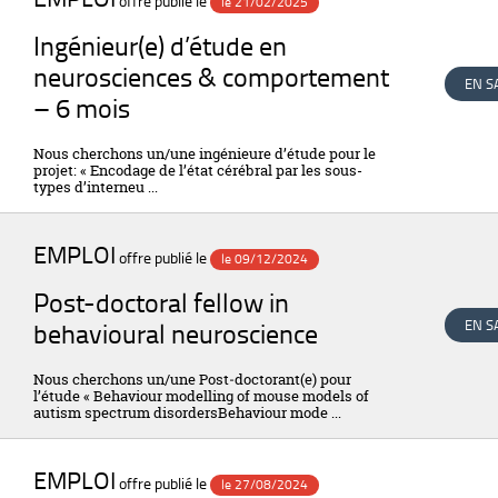
offre publié le
le 21/02/2025
Ingénieur(e) d’étude en
neurosciences & comportement
EN S
– 6 mois
Nous cherchons un/une ingénieure d’étude pour le
projet: « Encodage de l’état cérébral par les sous-
types d’interneu ...
EMPLOI
offre publié le
le 09/12/2024
Post-doctoral fellow in
behavioural neuroscience
EN S
Nous cherchons un/une Post‐doctorant(e) pour
l’étude « Behaviour modelling of mouse models of
autism spectrum disordersBehaviour mode ...
EMPLOI
offre publié le
le 27/08/2024