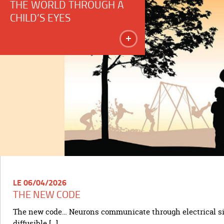
THE WORLD THROUGH A
CHILD’S EYES
LE 06/04/2026
THE NEW CODE
The new code… Neurons communicate through electrical s
diffusible […]