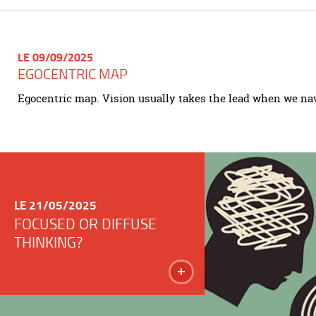
LE 09/09/2025
EGOCENTRIC MAP
Egocentric map. Vision usually takes the lead when we nav
LE 21/05/2025
FOCUSED OR DIFFUSE
THINKING?