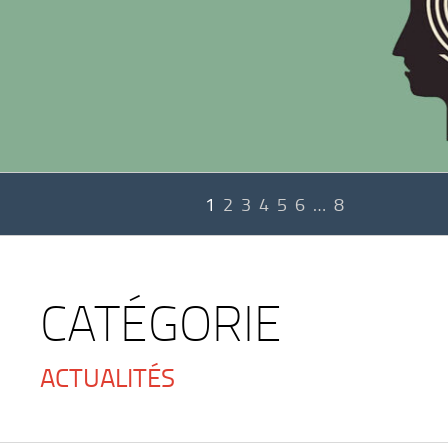
1
2
3
4
5
6
…
8
CATÉGORIE
ACTUALITÉS