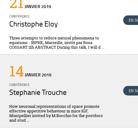
21
JANVIER
2019
CONFÉRENCE
EN S
Christophe Eloy
Three attempts to reduce natural phenomena to
equations - IRPHE, Marseille, invité par Rosa
COSSART 11h ABSTRACT During this talk, I will d ...
14
JANVIER
2019
CONFÉRENCE
Stephanie Trouche
EN S
How neuronal representations of space promote
effective appetitive behaviour in mice IGF,
Montpellier invited by M.Bocchio for the postdocs
and stud ...