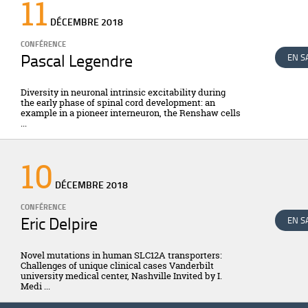
11
DÉCEMBRE
2018
CONFÉRENCE
Pascal Legendre
EN S
Diversity in neuronal intrinsic excitability during
the early phase of spinal cord development: an
example in a pioneer interneuron, the Renshaw cells
...
10
DÉCEMBRE
2018
CONFÉRENCE
Eric Delpire
EN S
Novel mutations in human SLC12A transporters:
Challenges of unique clinical cases Vanderbilt
university medical center, Nashville Invited by I.
Medi ...