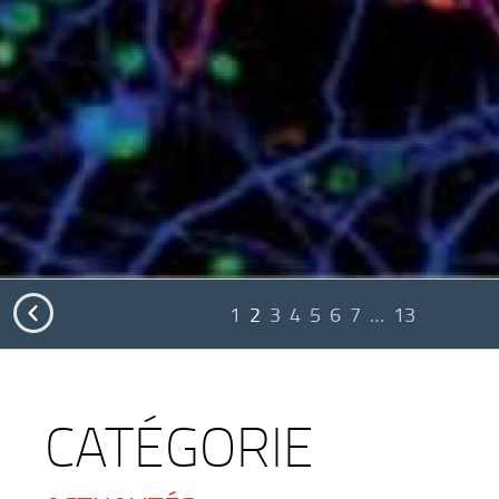

1
2
3
4
5
6
7
…
13
CATÉGORIE