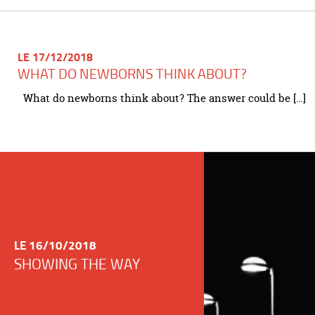
LE 17/12/2018
WHAT DO NEWBORNS THINK ABOUT?
What do newborns think about? The answer could be […]
LE 16/10/2018
SHOWING THE WAY