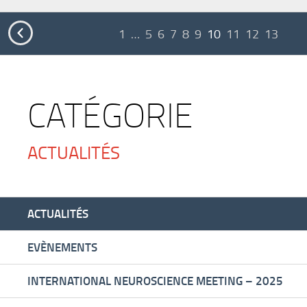

1
…
5
6
7
8
9
10
11
12
13
CATÉGORIE
ACTUALITÉS
ACTUALITÉS
EVÈNEMENTS
INTERNATIONAL NEUROSCIENCE MEETING – 2025